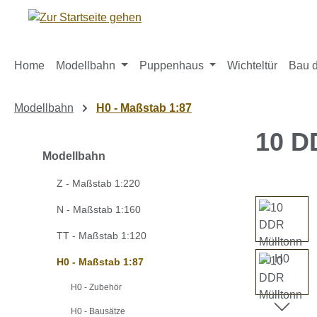
m Hauptinhalt springen
Zur Suche springen
Zur Hauptnavigation springen
Home
Modellbahn
Puppenhaus
Wichteltür
Bau d
Modellbahn
H0 - Maßstab 1:87
10 D
Modellbahn
Z - Maßstab 1:220
Bildergaleri
N - Maßstab 1:160
TT - Maßstab 1:120
H0 - Maßstab 1:87
H0 - Zubehör
H0 - Bausätze