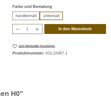
auswählen
Farbe und Bemalung
handbemalt
unbemalt
Produkt Anzahl: Gib den gewünschten 
In den Warenkorb
Zum Merkzettel hinzufügen
Produktnummer:
ASL10467.1
nen H0"