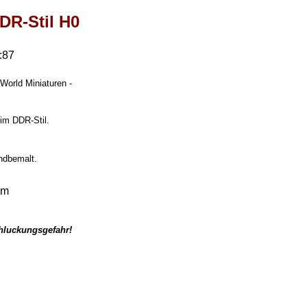
DR-Stil H0
:87
World Miniaturen -
 im DDR-Stil.
andbemalt.
mm
chluckungsgefahr!