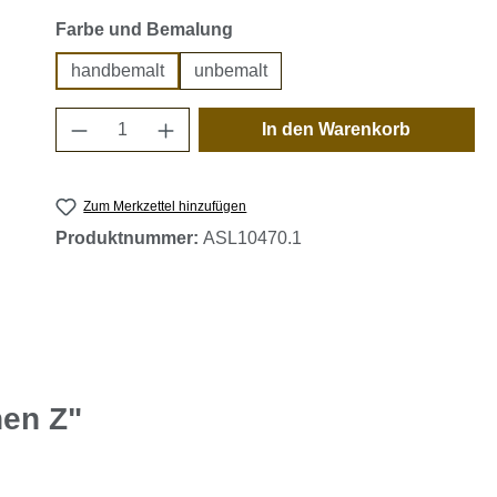
auswählen
Farbe und Bemalung
handbemalt
unbemalt
Produkt Anzahl: Gib den gewünschten 
In den Warenkorb
Zum Merkzettel hinzufügen
Produktnummer:
ASL10470.1
nen Z"