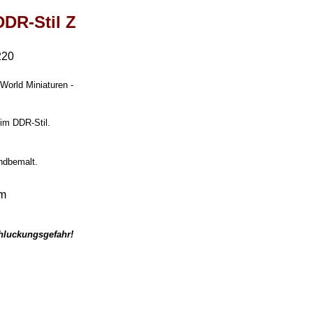
DDR-Stil Z
220
World Miniaturen -
 im DDR-Stil.
andbemalt.
mm
chluckungsgefahr!