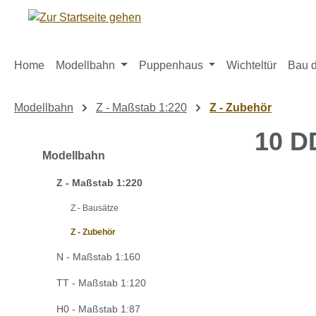
m Hauptinhalt springen
Zur Suche springen
Zur Hauptnavigation springen
Home
Modellbahn
Puppenhaus
Wichteltür
Bau d
Modellbahn
Z - Maßstab 1:220
Z - Zubehör
10 D
Modellbahn
Z - Maßstab 1:220
Bildergaleri
Z - Bausätze
Z - Zubehör
N - Maßstab 1:160
TT - Maßstab 1:120
H0 - Maßstab 1:87