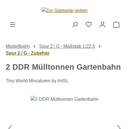
Zum Hauptinhalt springen
Ware
Modellbahn
Spur 2 / G - Maßstab 1:22,5
Spur 2 / G - Zubehör
2 DDR Mülltonnen Gartenbahn
Tiny World Miniaturen by ArtSL
Bildergalerie überspringen