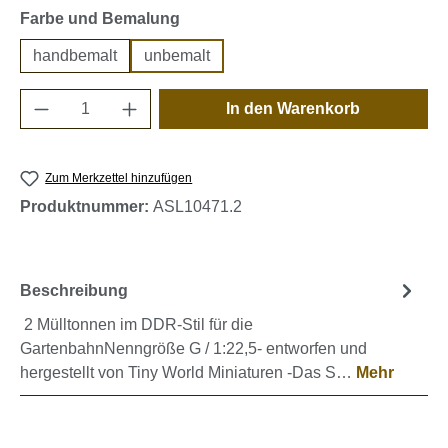
auswählen
Farbe und Bemalung
handbemalt
unbemalt
Produkt Anzahl: Gib den gewünschten Wert e
In den Warenkorb
Zum Merkzettel hinzufügen
Produktnummer:
ASL10471.2
Beschreibung
2 Mülltonnen im DDR-Stil für die
GartenbahnNenngröße G / 1:22,5- entworfen und
hergestellt von Tiny World Miniaturen -Das S…
Mehr