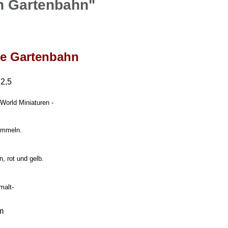
n Gartenbahn"
ie Gartenbahn
22,5
World Miniaturen -
rommeln.
n, rot und gelb.
malt-
m