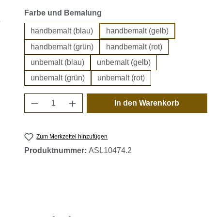
auswählen
Farbe und Bemalung
handbemalt (blau)
handbemalt (gelb)
handbemalt (grün)
handbemalt (rot)
unbemalt (blau)
unbemalt (gelb)
unbemalt (grün)
unbemalt (rot)
Produkt Anzahl: Gib den gewünschten 
In den Warenkorb
Zum Merkzettel hinzufügen
Produktnummer:
ASL10474.2