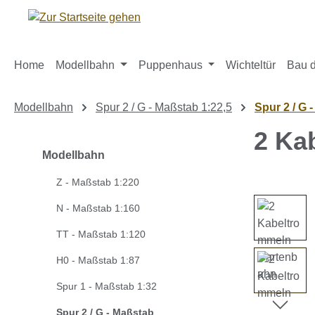
m Hauptinhalt springen
Zur Suche springen
Zur Hauptnavigation springen
Home
Modellbahn
Puppenhaus
Wichteltür
Bau d
Modellbahn
Spur 2 / G - Maßstab 1:22,5
Spur 2 / G 
2 Ka
Modellbahn
Z - Maßstab 1:220
Bildergaleri
N - Maßstab 1:160
TT - Maßstab 1:120
H0 - Maßstab 1:87
Spur 1 - Maßstab 1:32
Spur 2 / G - Maßstab