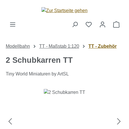
Zum Hauptinhalt springen
Ware
Modellbahn
TT - Maßstab 1:120
TT - Zubehör
2 Schubkarren TT
Tiny World Miniaturen by ArtSL
Bildergalerie überspringen