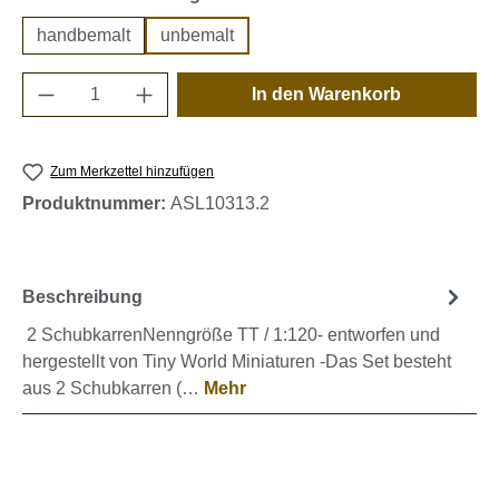
handbemalt
unbemalt
Produkt Anzahl: Gib den gewünschten Wert e
In den Warenkorb
Zum Merkzettel hinzufügen
Produktnummer:
ASL10313.2
Beschreibung
2 SchubkarrenNenngröße TT / 1:120- entworfen und
hergestellt von Tiny World Miniaturen -Das Set besteht
aus 2 Schubkarren (…
Mehr