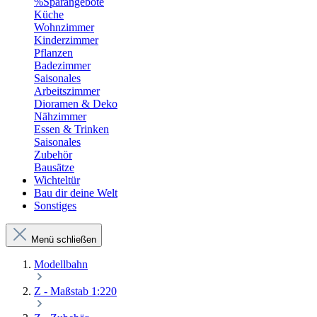
%Sparangebote
Küche
Wohnzimmer
Kinderzimmer
Pflanzen
Badezimmer
Saisonales
Arbeitszimmer
Dioramen & Deko
Nähzimmer
Essen & Trinken
Saisonales
Zubehör
Bausätze
Wichteltür
Bau dir deine Welt
Sonstiges
Menü schließen
Modellbahn
Z - Maßstab 1:220