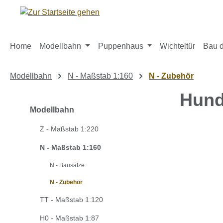
m Hauptinhalt springen
Zur Suche springen
Zur Hauptnavigation springen
Home
Modellbahn
Puppenhaus
Wichteltür
Bau d
Modellbahn
N - Maßstab 1:160
N - Zubehör
Hund
Modellbahn
Z - Maßstab 1:220
Bildergaleri
N - Maßstab 1:160
N - Bausätze
N - Zubehör
TT - Maßstab 1:120
H0 - Maßstab 1:87