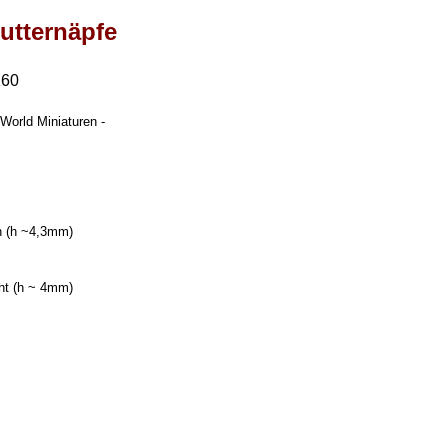
utternäpfe
160
World Miniaturen -
h (h ~4,3mm)
ht (h ~ 4mm)