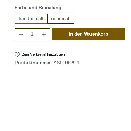
auswählen
Farbe und Bemalung
handbemalt
unbemalt
Produkt Anzahl: Gib den gewünschten 
In den Warenkorb
Zum Merkzettel hinzufügen
Produktnummer:
ASL10629.1