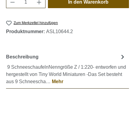
Produkt Anzahl: Gib den gewünschten Wert e
In den Warenkorb
Zum Merkzettel hinzufügen
Produktnummer:
ASL10644.2
Beschreibung
9 SchneeschaufelnNenngröße Z / 1:220- entworfen und
hergestellt von Tiny World Miniaturen -Das Set besteht
aus 9 Schneescha…
Mehr