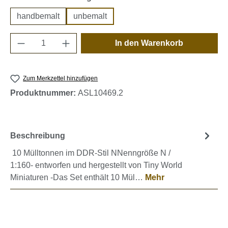
handbemalt
unbemalt
Produkt Anzahl: Gib den gewünschten Wert e
In den Warenkorb
Zum Merkzettel hinzufügen
Produktnummer:
ASL10469.2
Beschreibung
10 Mülltonnen im DDR-Stil NNenngröße N /
1:160- entworfen und hergestellt von Tiny World
Miniaturen -Das Set enthält 10 Mül…
Mehr