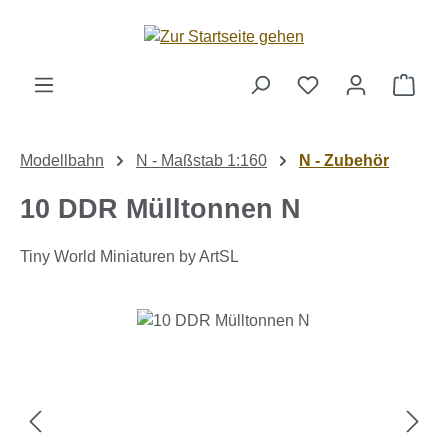
Zum Hauptinhalt springen
Ware
Modellbahn
N - Maßstab 1:160
N - Zubehör
10 DDR Mülltonnen N
Tiny World Miniaturen by ArtSL
Bildergalerie überspringen