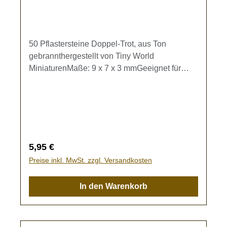
50 Pflastersteine Doppel-Trot, aus Ton
gebrannthergestellt von Tiny World
MiniaturenMaße: 9 x 7 x 3 mmGeeignet für
Modellbahn- und Dioramenbau.Kein Spielzeug
- es besteht Verschluckungsgefahr!
Regulärer Preis:
5,95 €
Preise inkl. MwSt. zzgl. Versandkosten
In den Warenkorb