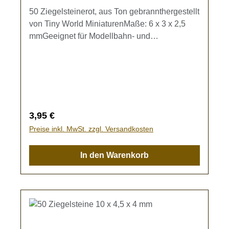
50 Ziegelsteinerot, aus Ton gebrannthergestellt
von Tiny World MiniaturenMaße: 6 x 3 x 2,5
mmGeeignet für Modellbahn- und
Dioramenbau.Kein Spielzeug - es besteht
Verschluckungsgefahr!
Regulärer Preis:
3,95 €
Preise inkl. MwSt. zzgl. Versandkosten
In den Warenkorb