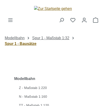
Zum Hauptinhalt springen
Ware
Modellbahn
Spur 1 - Maßstab 1:32
Spur 1 - Bausätze
Modellbahn
Z - Maßstab 1:220
N - Maßstab 1:160
TT - Maßstab 1:120