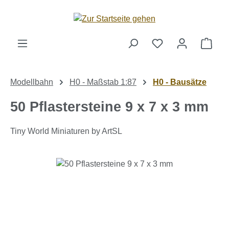
Zum Hauptinhalt springen
Ware
Modellbahn
H0 - Maßstab 1:87
H0 - Bausätze
50 Pflastersteine 9 x 7 x 3 mm
Tiny World Miniaturen by ArtSL
Bildergalerie überspringen