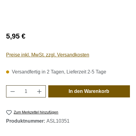
Regulärer Preis:
5,95 €
Preise inkl. MwSt. zzgl. Versandkosten
Versandfertig in 2 Tagen, Lieferzeit 2-5 Tage
Produkt Anzahl: Gib den gewünschten Wert e
In den Warenkorb
Zum Merkzettel hinzufügen
Produktnummer:
ASL10351