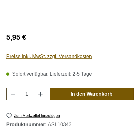
Regulärer Preis:
5,95 €
Preise inkl. MwSt. zzgl. Versandkosten
Sofort verfügbar, Lieferzeit: 2-5 Tage
Produkt Anzahl: Gib den gewünschten Wert e
In den Warenkorb
Zum Merkzettel hinzufügen
Produktnummer:
ASL10343