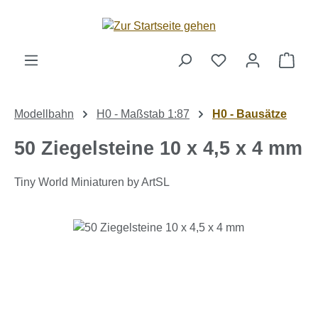
Zum Hauptinhalt springen
Ware
Modellbahn
H0 - Maßstab 1:87
H0 - Bausätze
50 Ziegelsteine 10 x 4,5 x 4 mm
Tiny World Miniaturen by ArtSL
Bildergalerie überspringen