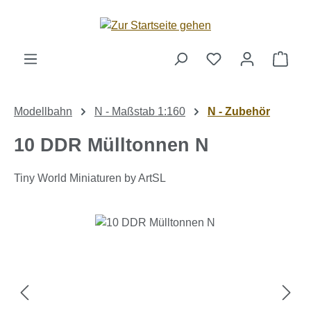
Zum Hauptinhalt springen
Ware
Modellbahn
N - Maßstab 1:160
N - Zubehör
10 DDR Mülltonnen N
Tiny World Miniaturen by ArtSL
Bildergalerie überspringen