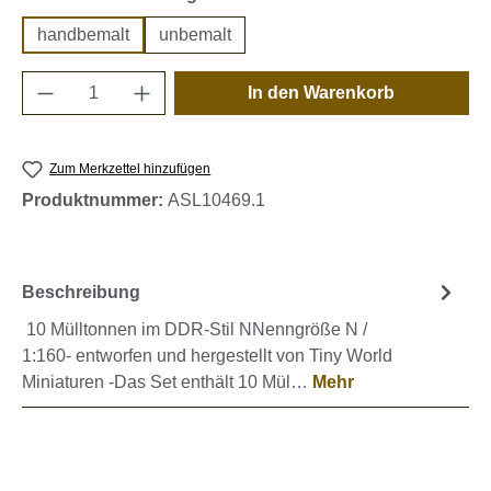
handbemalt
unbemalt
Produkt Anzahl: Gib den gewünschten Wert e
In den Warenkorb
Zum Merkzettel hinzufügen
Produktnummer:
ASL10469.1
Beschreibung
10 Mülltonnen im DDR-Stil NNenngröße N /
1:160- entworfen und hergestellt von Tiny World
Miniaturen -Das Set enthält 10 Mül…
Mehr