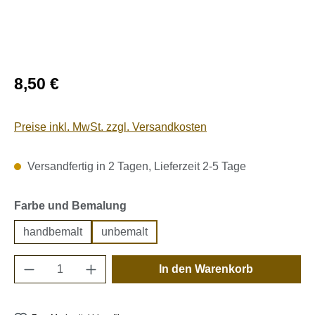
Regulärer Preis:
8,50 €
Preise inkl. MwSt. zzgl. Versandkosten
Versandfertig in 2 Tagen, Lieferzeit 2-5 Tage
auswählen
Farbe und Bemalung
handbemalt
unbemalt
Produkt Anzahl: Gib den gewünschten Wert e
In den Warenkorb