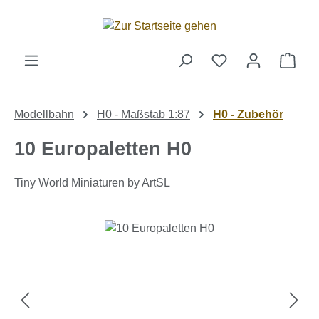
Zum Hauptinhalt springen
Ware
Modellbahn
H0 - Maßstab 1:87
H0 - Zubehör
10 Europaletten H0
Tiny World Miniaturen by ArtSL
Bildergalerie überspringen