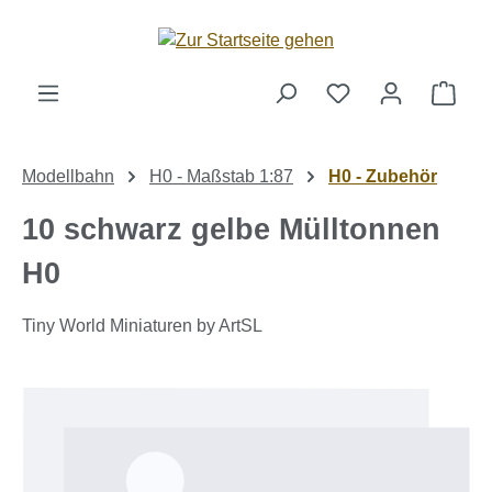
Zum Hauptinhalt springen
Ware
Modellbahn
H0 - Maßstab 1:87
H0 - Zubehör
10 schwarz gelbe Mülltonnen
H0
Tiny World Miniaturen by ArtSL
Bildergalerie überspringen