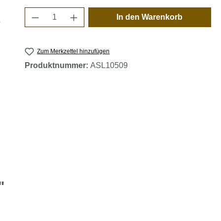
Produkt Anzahl: Gib den gewünschten 
In den Warenkorb
Zum Merkzettel hinzufügen
Produktnummer:
ASL10509
"