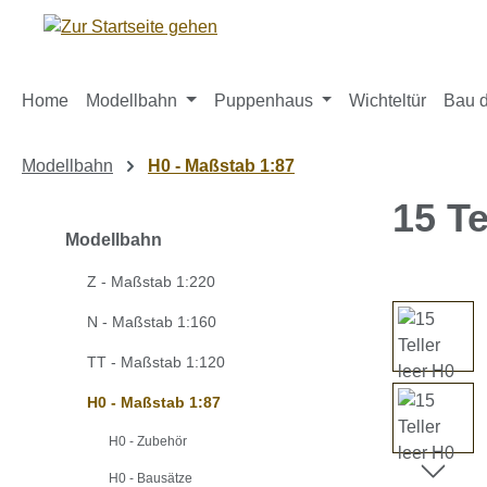
m Hauptinhalt springen
Zur Suche springen
Zur Hauptnavigation springen
Home
Modellbahn
Puppenhaus
Wichteltür
Bau d
Modellbahn
H0 - Maßstab 1:87
15 Te
Modellbahn
Z - Maßstab 1:220
Bildergaleri
N - Maßstab 1:160
TT - Maßstab 1:120
H0 - Maßstab 1:87
H0 - Zubehör
H0 - Bausätze