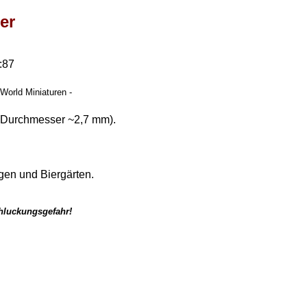
ler
:87
 World Miniaturen -
 (Durchmesser ~2,7 mm).
gen und Biergärten.
chluckungsgefahr!