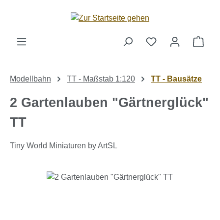
Zum Hauptinhalt springen
Ware
Modellbahn
TT - Maßstab 1:120
TT - Bausätze
2 Gartenlauben "Gärtnerglück"
TT
Tiny World Miniaturen by ArtSL
Bildergalerie überspringen