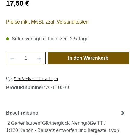
Regulärer Preis:
17,50 €
Preise inkl. MwSt. zzgl. Versandkosten
Sofort verfügbar, Lieferzeit: 2-5 Tage
Produkt Anzahl: Gib den gewünschten Wert e
In den Warenkorb
Zum Merkzettel hinzufügen
Produktnummer:
ASL10089
Beschreibung
2 Gartenlauben"Gärtnerglück"Nenngröße TT /
1:120 Karton - Bausatz entworfen und hergestellt von