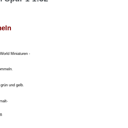
meln
World Miniaturen -
rommeln.
, grün und gelb.
malt-
m