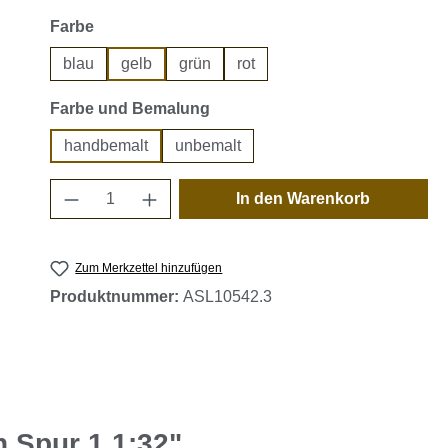
auswählen
Farbe
blau
gelb
grün
rot
auswählen
Farbe und Bemalung
handbemalt
unbemalt
Produkt Anzahl: Gib den gewünschten 
In den Warenkorb
Zum Merkzettel hinzufügen
Produktnummer:
ASL10542.3
 Spur 1 1:32"