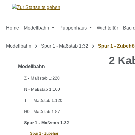
m Hauptinhalt springen
Zur Suche springen
Zur Hauptnavigation springen
Home
Modellbahn
Puppenhaus
Wichteltür
Bau d
Modellbahn
Spur 1 - Maßstab 1:32
Spur 1 - Zubehö
2 Ka
Modellbahn
Z - Maßstab 1:220
Bildergaleri
N - Maßstab 1:160
TT - Maßstab 1:120
H0 - Maßstab 1:87
Spur 1 - Maßstab 1:32
Spur 1 - Zubehör