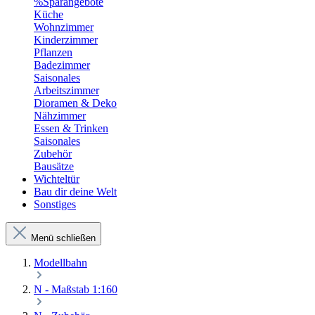
%Sparangebote
Küche
Wohnzimmer
Kinderzimmer
Pflanzen
Badezimmer
Saisonales
Arbeitszimmer
Dioramen & Deko
Nähzimmer
Essen & Trinken
Saisonales
Zubehör
Bausätze
Wichteltür
Bau dir deine Welt
Sonstiges
Menü schließen
Modellbahn
N - Maßstab 1:160