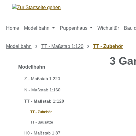
m Hauptinhalt springen
Zur Suche springen
Zur Hauptnavigation springen
Home
Modellbahn
Puppenhaus
Wichteltür
Bau d
Modellbahn
TT - Maßstab 1:120
TT - Zubehör
3 Ga
Modellbahn
Z - Maßstab 1:220
Bildergaleri
N - Maßstab 1:160
TT - Maßstab 1:120
TT - Zubehör
TT - Bausätze
H0 - Maßstab 1:87