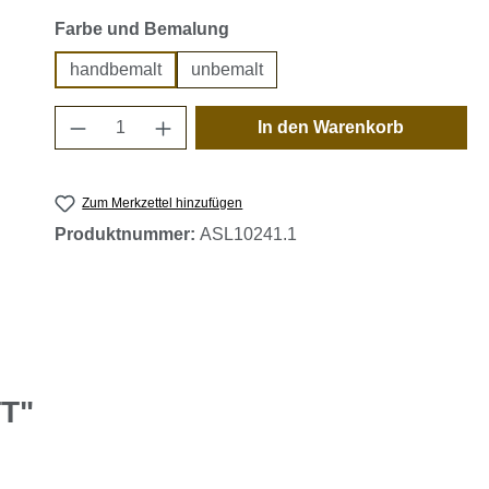
auswählen
Farbe und Bemalung
handbemalt
unbemalt
Produkt Anzahl: Gib den gewünschten 
In den Warenkorb
Zum Merkzettel hinzufügen
Produktnummer:
ASL10241.1
TT"