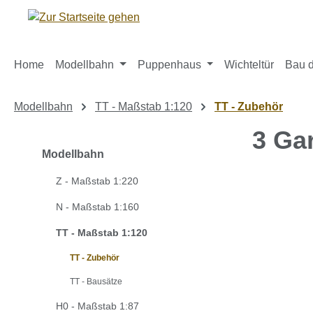
m Hauptinhalt springen
Zur Suche springen
Zur Hauptnavigation springen
Home
Modellbahn
Puppenhaus
Wichteltür
Bau d
Modellbahn
TT - Maßstab 1:120
TT - Zubehör
3 Ga
Modellbahn
Z - Maßstab 1:220
Bildergaleri
N - Maßstab 1:160
TT - Maßstab 1:120
TT - Zubehör
TT - Bausätze
H0 - Maßstab 1:87