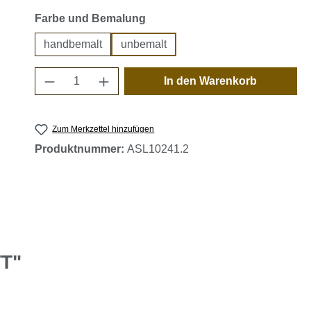
auswählen
Farbe und Bemalung
handbemalt
unbemalt
Produkt Anzahl: Gib den gewünschten 
In den Warenkorb
Zum Merkzettel hinzufügen
Produktnummer:
ASL10241.2
TT"