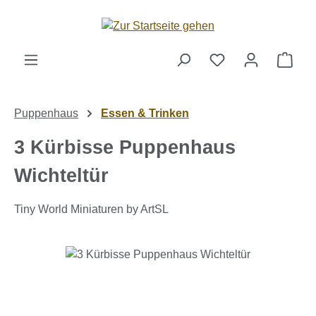
Zum Hauptinhalt springen
Ware
Puppenhaus
Essen & Trinken
3 Kürbisse Puppenhaus
Wichteltür
Tiny World Miniaturen by ArtSL
Bildergalerie überspringen