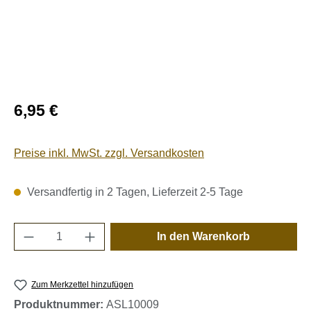
Regulärer Preis:
6,95 €
Preise inkl. MwSt. zzgl. Versandkosten
Versandfertig in 2 Tagen, Lieferzeit 2-5 Tage
Produkt Anzahl: Gib den gewünschten Wert e
In den Warenkorb
Zum Merkzettel hinzufügen
Produktnummer:
ASL10009