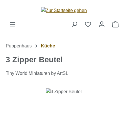
Zum Hauptinhalt springen
Ware
Puppenhaus
Küche
3 Zipper Beutel
Tiny World Miniaturen by ArtSL
Bildergalerie überspringen