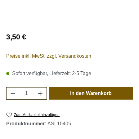
Regulärer Preis:
3,50 €
Preise inkl. MwSt. zzgl. Versandkosten
Sofort verfügbar, Lieferzeit: 2-5 Tage
Produkt Anzahl: Gib den gewünschten Wert e
In den Warenkorb
Zum Merkzettel hinzufügen
Produktnummer:
ASL10405