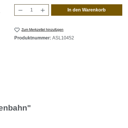
Produkt Anzahl: Gib den gewünschten 
In den Warenkorb
Zum Merkzettel hinzufügen
Produktnummer:
ASL10452
tenbahn"