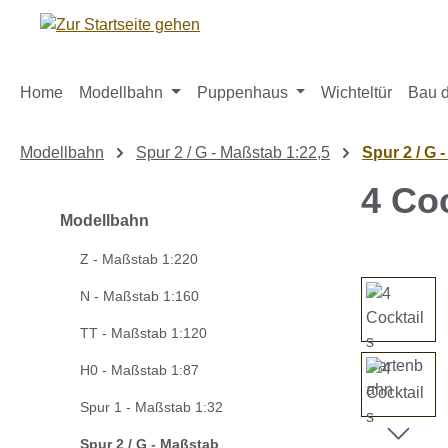
m Hauptinhalt springen
Zur Suche springen
Zur Hauptnavigation springen
Home
Modellbahn
Puppenhaus
Wichteltür
Bau d
Modellbahn
Spur 2 / G - Maßstab 1:22,5
Spur 2 / G 
4 Co
Modellbahn
Z - Maßstab 1:220
Bildergaleri
N - Maßstab 1:160
TT - Maßstab 1:120
H0 - Maßstab 1:87
Spur 1 - Maßstab 1:32
Spur 2 / G - Maßstab