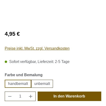
Regulärer Preis:
4,95 €
Preise inkl. MwSt. zzgl. Versandkosten
Sofort verfügbar, Lieferzeit: 2-5 Tage
auswählen
Farbe und Bemalung
handbemalt
unbemalt
Produkt Anzahl: Gib den gewünschten Wert e
In den Warenkorb