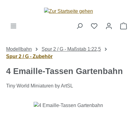
Zum Hauptinhalt springen
Ware
Modellbahn
Spur 2 / G - Maßstab 1:22,5
Spur 2 / G - Zubehör
4 Emaille-Tassen Gartenbahn
Tiny World Miniaturen by ArtSL
Bildergalerie überspringen