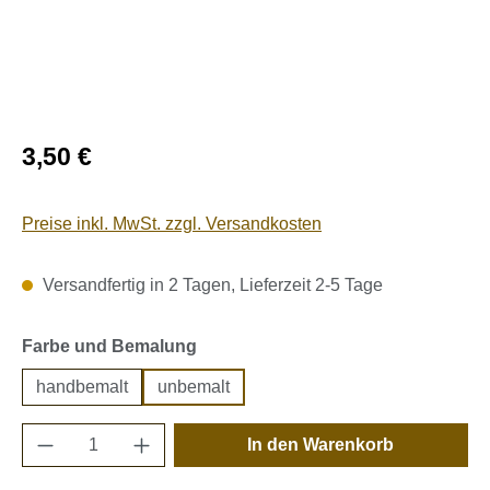
Regulärer Preis:
3,50 €
Preise inkl. MwSt. zzgl. Versandkosten
Versandfertig in 2 Tagen, Lieferzeit 2-5 Tage
auswählen
Farbe und Bemalung
handbemalt
unbemalt
Produkt Anzahl: Gib den gewünschten Wert e
In den Warenkorb