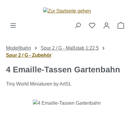
Zum Hauptinhalt springen
Ware
Modellbahn
Spur 2 / G - Maßstab 1:22,5
Spur 2 / G - Zubehör
4 Emaille-Tassen Gartenbahn
Tiny World Miniaturen by ArtSL
Bildergalerie überspringen