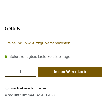
Regulärer Preis:
5,95 €
Preise inkl. MwSt. zzgl. Versandkosten
Sofort verfügbar, Lieferzeit: 2-5 Tage
Produkt Anzahl: Gib den gewünschten Wert e
In den Warenkorb
Zum Merkzettel hinzufügen
Produktnummer:
ASL10450