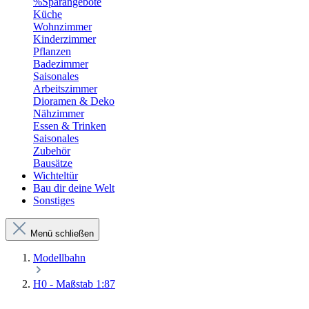
%Sparangebote
Küche
Wohnzimmer
Kinderzimmer
Pflanzen
Badezimmer
Saisonales
Arbeitszimmer
Dioramen & Deko
Nähzimmer
Essen & Trinken
Saisonales
Zubehör
Bausätze
Wichteltür
Bau dir deine Welt
Sonstiges
Menü schließen
Modellbahn
H0 - Maßstab 1:87