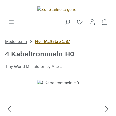
Zum Hauptinhalt springen
Ware
Modellbahn
H0 - Maßstab 1:87
4 Kabeltrommeln H0
Tiny World Miniaturen by ArtSL
Bildergalerie überspringen