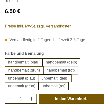
Regulärer Preis:
6,50 €
Preise inkl. MwSt. zzgl. Versandkosten
Versandfertig in 2 Tagen, Lieferzeit 2-5 Tage
auswählen
Farbe und Bemalung
handbemalt (blau)
handbemalt (gelb)
handbemalt (grün)
handbemalt (rot)
unbemalt (blau)
unbemalt (gelb)
unbemalt (grün)
unbemalt (rot)
Produkt Anzahl: Gib den gewünschten Wert e
In den Warenkorb