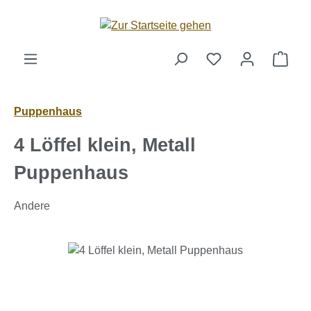
Zum Hauptinhalt springen
Ware
Puppenhaus
4 Löffel klein, Metall
Puppenhaus
Andere
Bildergalerie überspringen