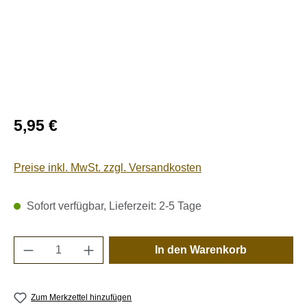
Regulärer Preis:
5,95 €
Preise inkl. MwSt. zzgl. Versandkosten
Sofort verfügbar, Lieferzeit: 2-5 Tage
Produkt Anzahl: Gib den gewünschten Wert e
In den Warenkorb
Zum Merkzettel hinzufügen