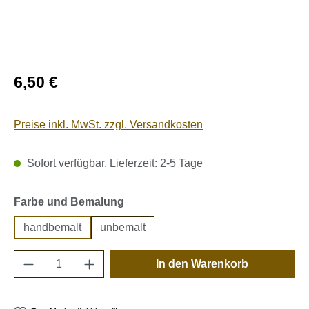
Regulärer Preis:
6,50 €
Preise inkl. MwSt. zzgl. Versandkosten
Sofort verfügbar, Lieferzeit: 2-5 Tage
auswählen
Farbe und Bemalung
handbemalt
unbemalt
Produkt Anzahl: Gib den gewünschten Wert e
In den Warenkorb