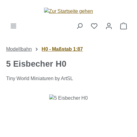
Zum Hauptinhalt springen
Ware
Modellbahn
H0 - Maßstab 1:87
5 Eisbecher H0
Tiny World Miniaturen by ArtSL
Bildergalerie überspringen