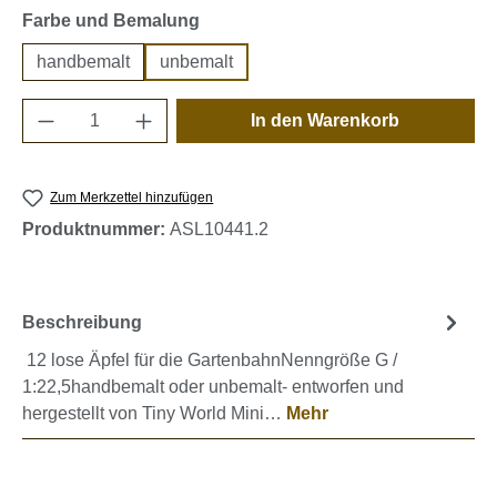
auswählen
Farbe und Bemalung
handbemalt
unbemalt
Produkt Anzahl: Gib den gewünschten Wert e
In den Warenkorb
Zum Merkzettel hinzufügen
Produktnummer:
ASL10441.2
Beschreibung
12 lose Äpfel für die GartenbahnNenngröße G /
1:22,5handbemalt oder unbemalt- entworfen und
hergestellt von Tiny World Mini…
Mehr