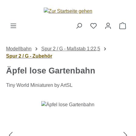
Zum Hauptinhalt springen
Ware
Modellbahn
Spur 2 / G - Maßstab 1:22,5
Spur 2 / G - Zubehör
Äpfel lose Gartenbahn
Tiny World Miniaturen by ArtSL
Bildergalerie überspringen