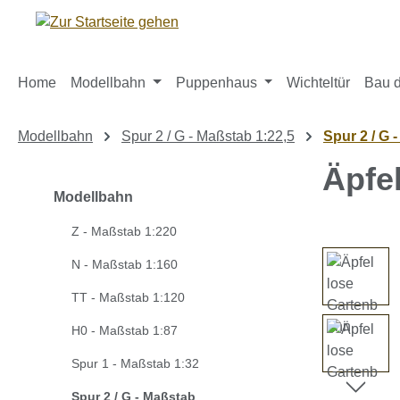
m Hauptinhalt springen
Zur Suche springen
Zur Hauptnavigation springen
Home
Modellbahn
Puppenhaus
Wichteltür
Bau d
Modellbahn
Spur 2 / G - Maßstab 1:22,5
Spur 2 / G 
Äpfe
Modellbahn
Z - Maßstab 1:220
Bildergaleri
N - Maßstab 1:160
TT - Maßstab 1:120
H0 - Maßstab 1:87
Spur 1 - Maßstab 1:32
Spur 2 / G - Maßstab