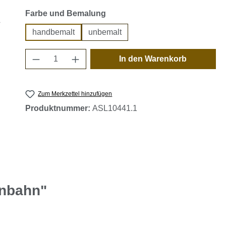
auswählen
Farbe und Bemalung
handbemalt
unbemalt
Produkt Anzahl: Gib den gewünschten 
In den Warenkorb
Zum Merkzettel hinzufügen
Produktnummer:
ASL10441.1
enbahn"