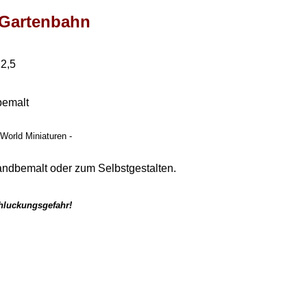
e Gartenbahn
22,5
bemalt
 World Miniaturen -
andbemalt oder zum Selbstgestalten.
chluckungsgefahr!