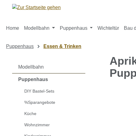
m Hauptinhalt springen
Zur Suche springen
Zur Hauptnavigation springen
Home
Modellbahn
Puppenhaus
Wichteltür
Bau d
Puppenhaus
Essen & Trinken
Apri
Modellbahn
Pupp
Puppenhaus
DIY Bastel-Sets
Bildergaleri
%Sparangebote
Küche
Wohnzimmer