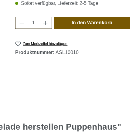
Sofort verfügbar, Lieferzeit: 2-5 Tage
Produkt Anzahl: Gib den gewünschten 
In den Warenkorb
Zum Merkzettel hinzufügen
Produktnummer:
ASL10010
lade herstellen Puppenhaus"