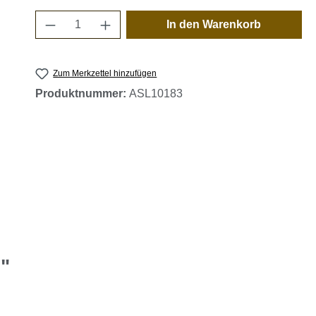
Produkt Anzahl: Gib den gewünschten 
In den Warenkorb
Zum Merkzettel hinzufügen
Produktnummer:
ASL10183
"