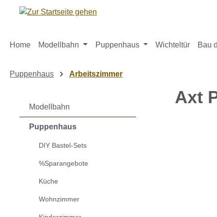
m Hauptinhalt springen
Zur Suche springen
Zur Hauptnavigation springen
Home
Modellbahn
Puppenhaus
Wichteltür
Bau d
Puppenhaus
Arbeitszimmer
Axt 
Modellbahn
Puppenhaus
Bildergaleri
DIY Bastel-Sets
%Sparangebote
Küche
Wohnzimmer