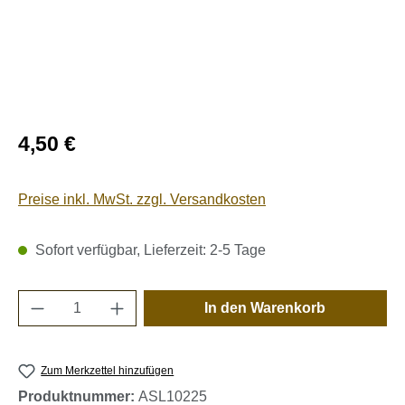
Regulärer Preis:
4,50 €
Preise inkl. MwSt. zzgl. Versandkosten
Sofort verfügbar, Lieferzeit: 2-5 Tage
Produkt Anzahl: Gib den gewünschten Wert e
In den Warenkorb
Zum Merkzettel hinzufügen
Produktnummer:
ASL10225