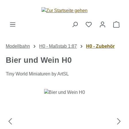
Zum Hauptinhalt springen
Ware
Modellbahn
H0 - Maßstab 1:87
H0 - Zubehör
Bier und Wein H0
Tiny World Miniaturen by ArtSL
Bildergalerie überspringen