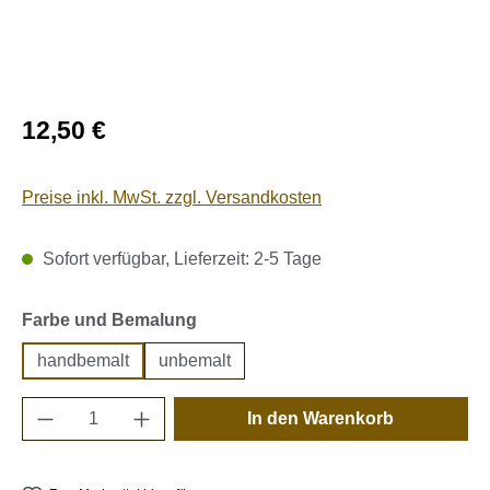
Regulärer Preis:
12,50 €
Preise inkl. MwSt. zzgl. Versandkosten
Sofort verfügbar, Lieferzeit: 2-5 Tage
auswählen
Farbe und Bemalung
handbemalt
unbemalt
Produkt Anzahl: Gib den gewünschten Wert e
In den Warenkorb