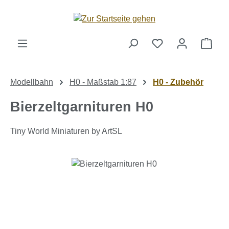
Zum Hauptinhalt springen
Ware
Modellbahn
H0 - Maßstab 1:87
H0 - Zubehör
Bierzeltgarnituren H0
Tiny World Miniaturen by ArtSL
Bildergalerie überspringen