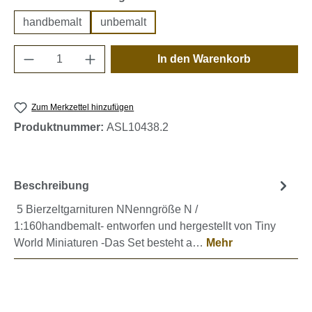
handbemalt
unbemalt
Produkt Anzahl: Gib den gewünschten Wert e
In den Warenkorb
Zum Merkzettel hinzufügen
Produktnummer:
ASL10438.2
Beschreibung
5 Bierzeltgarnituren NNenngröße N /
1:160handbemalt- entworfen und hergestellt von Tiny
World Miniaturen -Das Set besteht a…
Mehr