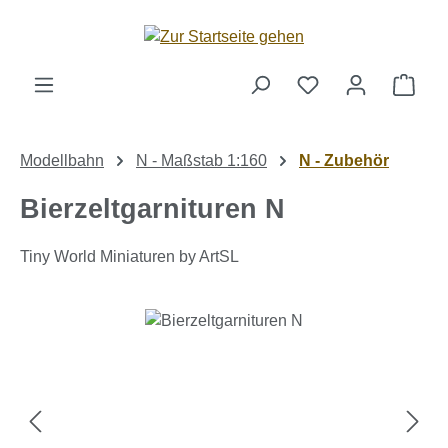
Zum Hauptinhalt springen
Ware
Modellbahn
N - Maßstab 1:160
N - Zubehör
Bierzeltgarnituren N
Tiny World Miniaturen by ArtSL
Bildergalerie überspringen