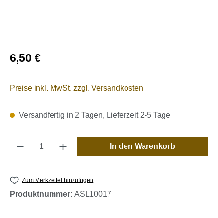
Regulärer Preis:
6,50 €
Preise inkl. MwSt. zzgl. Versandkosten
Versandfertig in 2 Tagen, Lieferzeit 2-5 Tage
Produkt Anzahl: Gib den gewünschten Wert e
In den Warenkorb
Zum Merkzettel hinzufügen
Produktnummer:
ASL10017