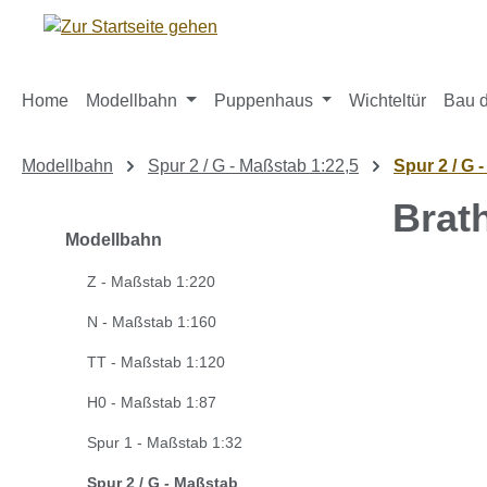
m Hauptinhalt springen
Zur Suche springen
Zur Hauptnavigation springen
Home
Modellbahn
Puppenhaus
Wichteltür
Bau d
Modellbahn
Spur 2 / G - Maßstab 1:22,5
Spur 2 / G 
Brat
Modellbahn
Z - Maßstab 1:220
Bildergaleri
N - Maßstab 1:160
TT - Maßstab 1:120
H0 - Maßstab 1:87
Spur 1 - Maßstab 1:32
Spur 2 / G - Maßstab