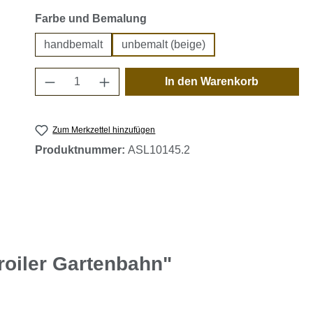
auswählen
Farbe und Bemalung
handbemalt
unbemalt (beige)
Produkt Anzahl: Gib den gewünschten 
In den Warenkorb
Zum Merkzettel hinzufügen
Produktnummer:
ASL10145.2
roiler Gartenbahn"