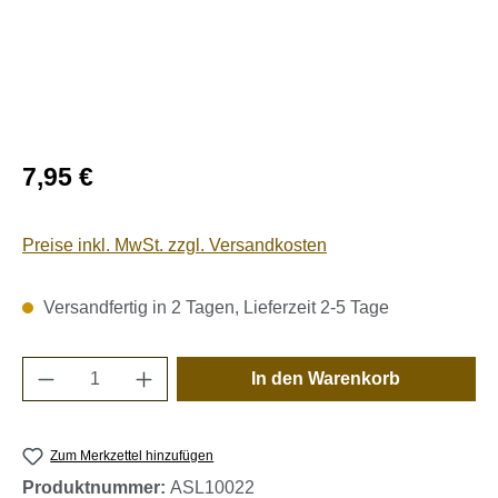
Regulärer Preis:
7,95 €
Preise inkl. MwSt. zzgl. Versandkosten
Versandfertig in 2 Tagen, Lieferzeit 2-5 Tage
Produkt Anzahl: Gib den gewünschten Wert e
In den Warenkorb
Zum Merkzettel hinzufügen
Produktnummer:
ASL10022