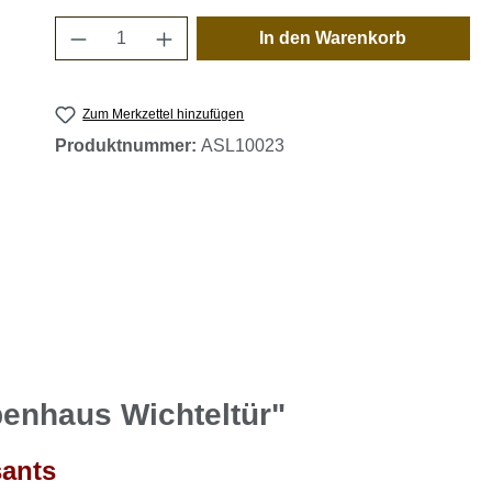
Produkt Anzahl: Gib den gewünschten 
In den Warenkorb
Zum Merkzettel hinzufügen
Produktnummer:
ASL10023
enhaus Wichteltür"
sants