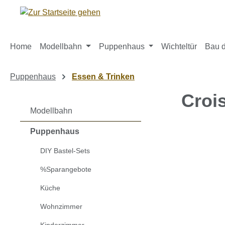
m Hauptinhalt springen
Zur Suche springen
Zur Hauptnavigation springen
Home
Modellbahn
Puppenhaus
Wichteltür
Bau d
Puppenhaus
Essen & Trinken
Croi
Modellbahn
Puppenhaus
Bildergaleri
DIY Bastel-Sets
%Sparangebote
Küche
Wohnzimmer