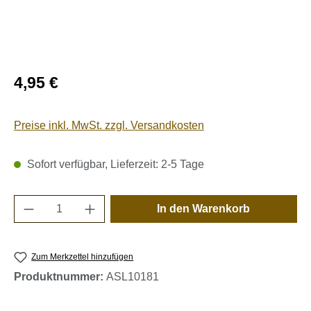
Regulärer Preis:
4,95 €
Preise inkl. MwSt. zzgl. Versandkosten
Sofort verfügbar, Lieferzeit: 2-5 Tage
Produkt Anzahl: Gib den gewünschten Wert e
In den Warenkorb
Zum Merkzettel hinzufügen
Produktnummer:
ASL10181