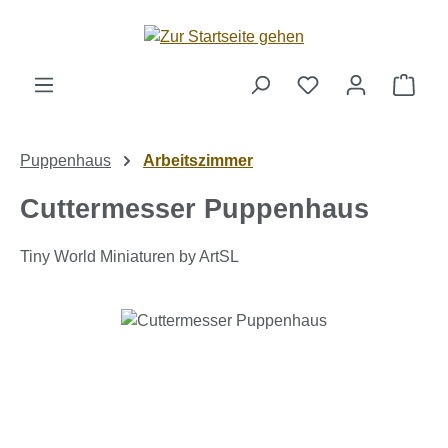
Zum Hauptinhalt springen
Ware
Puppenhaus
Arbeitszimmer
Cuttermesser Puppenhaus
Tiny World Miniaturen by ArtSL
Bildergalerie überspringen