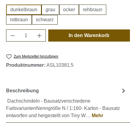
dunkelbraun
grau
ocker
rehbraun
rotbraun
schwarz
Produkt Anzahl: Gib den gewünschten Wert e
In den Warenkorb
Zum Merkzettel hinzufügen
Produktnummer:
ASL10381.5
Beschreibung
Dachschindeln - Bausatzverschiedene
FarbvariantenNenngröße N / 1:160- Karton - Bausatz
entworfen und hergestellt von Tiny W…
Mehr