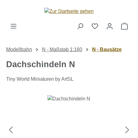
Zum Hauptinhalt springen
Ware
Modellbahn
N - Maßstab 1:160
N - Bausätze
Dachschindeln N
Tiny World Miniaturen by ArtSL
Bildergalerie überspringen