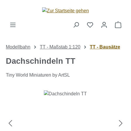
Zum Hauptinhalt springen
Ware
Modellbahn
TT - Maßstab 1:120
TT - Bausätze
Dachschindeln TT
Tiny World Miniaturen by ArtSL
Bildergalerie überspringen