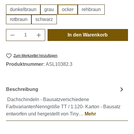
dunkelbraun
grau
ocker
rehbraun
rotbraun
schwarz
Produkt Anzahl: Gib den gewünschten Wert e
In den Warenkorb
Zum Merkzettel hinzufügen
Produktnummer:
ASL10382.3
Beschreibung
Dachschindeln - Bausatzverschiedene
FarbvariantenNenngröße TT / 1:120- Karton - Bausatz
entworfen und hergestellt von Tiny…
Mehr