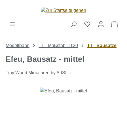
Zum Hauptinhalt springen
Ware
Modellbahn
TT - Maßstab 1:120
TT - Bausätze
Efeu, Bausatz - mittel
Tiny World Miniaturen by ArtSL
Bildergalerie überspringen