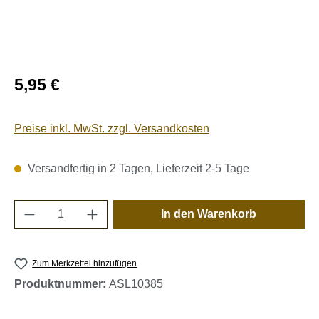
Regulärer Preis:
5,95 €
Preise inkl. MwSt. zzgl. Versandkosten
Versandfertig in 2 Tagen, Lieferzeit 2-5 Tage
Produkt Anzahl: Gib den gewünschten Wert e
In den Warenkorb
Zum Merkzettel hinzufügen
Produktnummer:
ASL10385