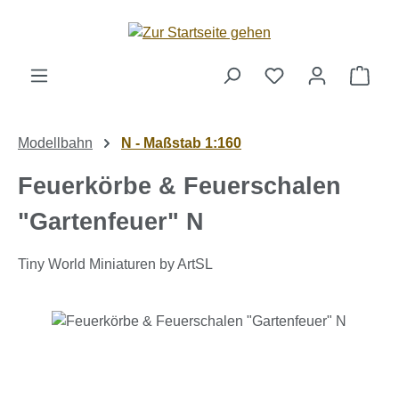
Zum Hauptinhalt springen
Ware
Modellbahn
N - Maßstab 1:160
Feuerkörbe & Feuerschalen
"Gartenfeuer" N
Tiny World Miniaturen by ArtSL
Bildergalerie überspringen