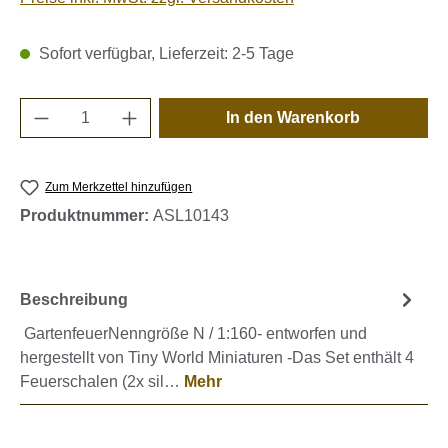
Sofort verfügbar, Lieferzeit: 2-5 Tage
Produkt Anzahl: Gib den gewünschten Wert e
In den Warenkorb
Zum Merkzettel hinzufügen
Produktnummer:
ASL10143
Beschreibung
GartenfeuerNenngröße N / 1:160- entworfen und
hergestellt von Tiny World Miniaturen -Das Set enthält 4
Feuerschalen (2x sil…
Mehr